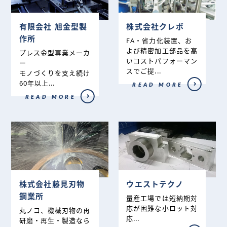
有限会社 旭金型製
株式会社クレボ
作所
FA・省力化装置、お
よび精密加工部品を高
プレス金型専業メーカ
いコストパフォーマン
ー
スでご提...
モノづくりを支え続け
60年以上...
READ MORE
READ MORE
株式会社藤見刃物
ウエストテクノ
鋼業所
量産工場では短納期対
応が困難な小ロット対
丸ノコ、機械刃物の再
応...
研磨・再生・製造なら