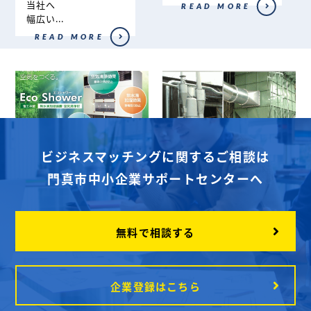
当社へ
READ MORE
幅広い...
READ MORE
ビジネスマッチングに関するご相談は
株式会社メニ・テ
有限会社サンワプ
ック
ロテック
門真市中小企業サポートセンターへ
「ヒトにやさしい環
工場設備の環境改善を
境」をテーマに環境改
トータルサポート
善を提案する。...
現場の環境問題を...
無料で相談する
READ MORE
READ MORE
企業登録はこちら
1
2
3