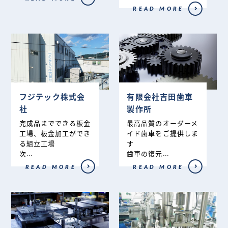
READ MORE
フジテック株式会
有限会社吉田歯車
社
製作所
完成品までできる板金
最高品質のオーダーメ
工場、板金加工ができ
イド歯車をご提供しま
る組立工場
す
次...
歯車の復元...
READ MORE
READ MORE