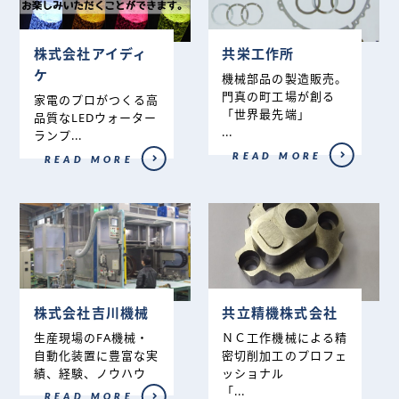
株式会社アイディ
共栄工作所
ケ
機械部品の製造販売。
門真の町工場が創る
家電のプロがつくる高
「世界最先端」
品質なLEDウォーター
...
ランプ...
READ MORE
READ MORE
株式会社吉川機械
共立精機株式会社
生産現場のFA機械・
ＮＣ工作機械による精
自動化装置に豊富な実
密切削加工のプロフェ
績、経験、ノウハウ
ッショナル
「...
READ MORE