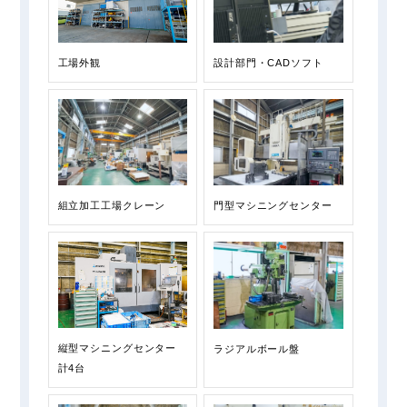
設計部門・CADソフト
工場外観
組立加工工場クレーン
⾨型マシニングセンター
縦型マシニングセンター
ラジアルボール盤
計4台