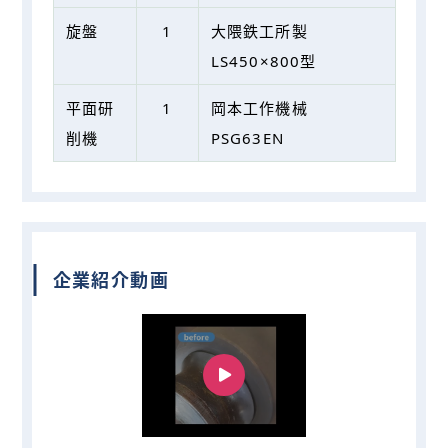
旋盤
1
⼤隈鉄⼯所製
LS450×800型
平⾯研
1
岡本⼯作機械
削機
PSG63EN
企業紹介動画