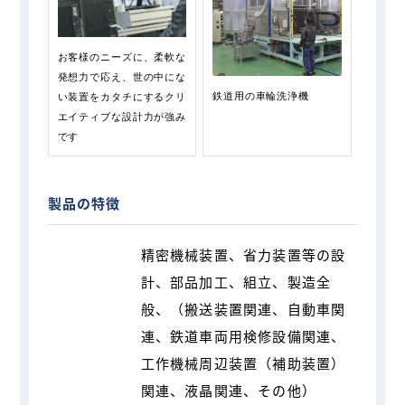
お客様のニーズに、柔軟な
発想力で応え、世の中にな
鉄道用の車輪洗浄機
い装置をカタチにするクリ
エイティブな設計力が強み
です
製品の特徴
精密機械装置、省力装置等の設
計、部品加工、組立、製造全
般、（搬送装置関連、⾃動⾞関
連、鉄道⾞両⽤検修設備関連、
⼯作機械周辺装置（補助装置）
関連、液晶関連、その他）