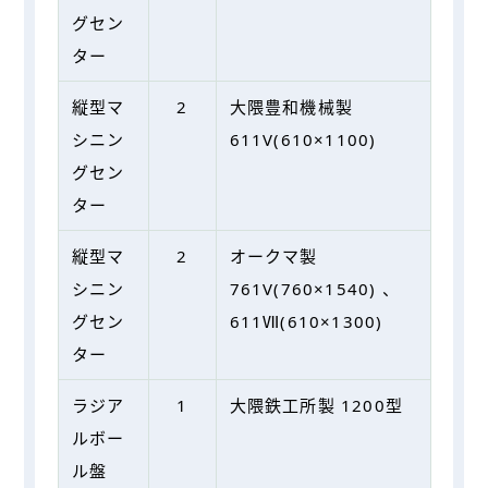
グセン
ター
縦型マ
2
⼤隈豊和機械製
シニン
611V(610×1100)
グセン
ター
縦型マ
2
オークマ製
シニン
761V(760×1540) 、
グセン
611Ⅶ(610×1300)
ター
ラジア
1
⼤隈鉄⼯所製 1200型
ルボー
ル盤