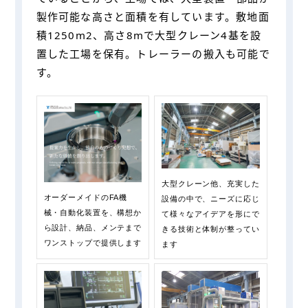
製作可能な高さと面積を有しています。敷地面
積1250m2、高さ8mで大型クレーン4基を設
置した工場を保有。トレーラーの搬入も可能で
す。
大型クレーン他、充実した
オーダーメイドのFA機
設備の中で、ニーズに応じ
械・自動化装置を、構想か
て様々なアイデアを形にで
ら設計、納品、メンテまで
きる技術と体制が整ってい
ワンストップで提供します
ます