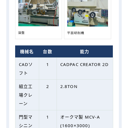
旋盤
平⾯研削機
機械名
台数
能力
CADソ
1
CADPAC CREATOR 2D
フト
組立工
2
2.8TON
場クレ
ーン
⾨型マ
1
オークマ製 MCV-A
シニン
(1600×3000)