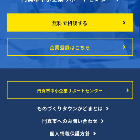
ら受注できる工場で
仕上げます
す...
化...
READ MORE
READ MORE
無料で相談する
VIEW ALL
企業登録はこちら
門真市中小企業サポートセンター
ものづくりタウンかどまとは
門真市へのお問い合わせ
個人情報保護方針