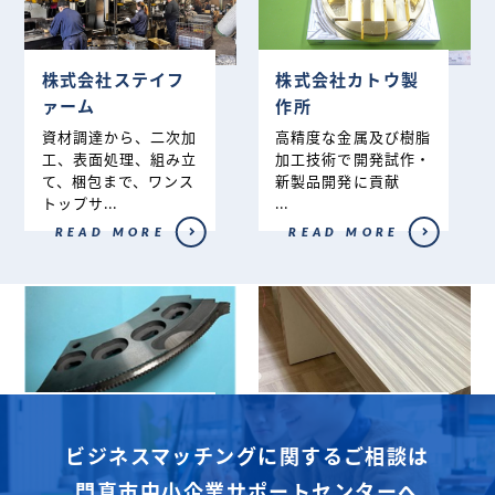
株式会社ステイフ
株式会社カトウ製
ァーム
作所
資材調達から、二次加
高精度な金属及び樹脂
工、表面処理、組み立
加工技術で開発試作・
て、梱包まで、ワンス
新製品開発に貢献
トップサ...
...
READ MORE
READ MORE
関西利器
株式会社岩本商会
ビジネスマッチングに関するご相談は
段ボール用刃物を中心
店舗や施設の別注家具
に産業用刃物を一枚か
を匠の技術で高品質に
門真市中小企業サポートセンターへ