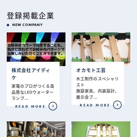
登録掲載企業
NEW COMPANY
株式会社アイディ
オカモト工芸
ケ
木工制作のスペシャリ
スト
家電のプロがつくる高
施設家具、内装設計、
品質なLEDウォーター
展示会ブ...
ランプ...
READ MORE
READ MORE