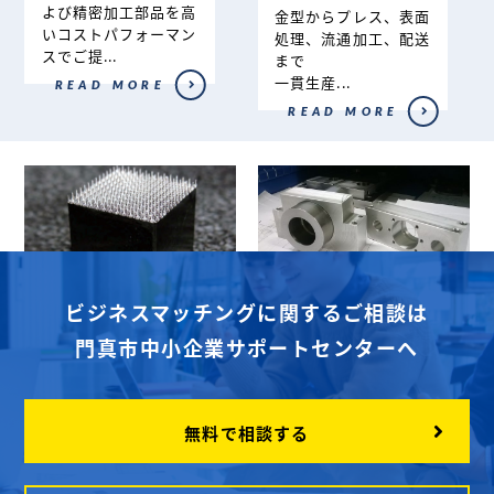
よび精密加工部品を高
金型からプレス、表面
いコストパフォーマン
処理、流通加工、配送
スでご提...
まで
一貫生産...
READ MORE
READ MORE
有限会社間嶋製作
ウエストテクノ
ビジネスマッチングに関するご相談は
所
量産工場では短納期対
門真市中小企業サポートセンターへ
応が困難な小ロット対
SKD11など焼入れ材、
応...
難削材の精密加工なら
当社へ
READ MORE
金...
無料で相談する
READ MORE