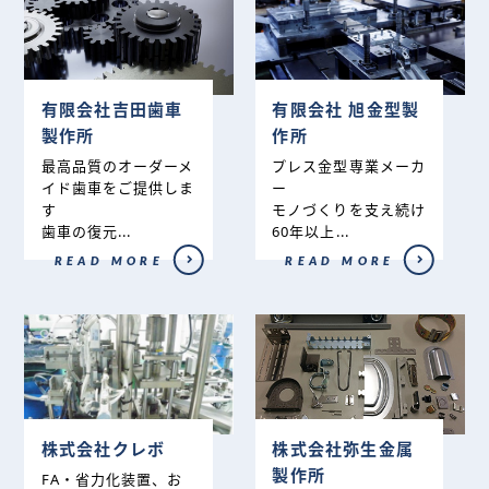
有限会社吉田歯車
有限会社 旭金型製
製作所
作所
最高品質のオーダーメ
プレス金型専業メーカ
イド歯車をご提供しま
ー
す
モノづくりを支え続け
歯車の復元...
60年以上...
READ MORE
READ MORE
株式会社クレボ
株式会社弥生金属
製作所
FA・省力化装置、お