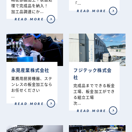
「...
理で完成品を納入！
加工品調達にか...
READ MORE
READ MORE
永晃産業株式会社
フジテック株式会
社
業務用厨房機器、ステ
ンレスの板金加工なら
完成品までできる板金
お任せください
工場、板金加工ができ
...
る組立工場
次...
READ MORE
READ MORE