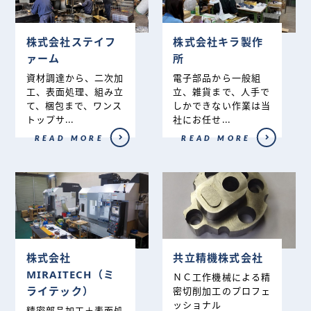
株式会社ステイフ
株式会社キラ製作
ァーム
所
資材調達から、二次加
電子部品から一般組
工、表面処理、組み立
立、雑貨まで、人手で
て、梱包まで、ワンス
しかできない作業は当
トップサ...
社にお任せ...
READ MORE
READ MORE
株式会社
共立精機株式会社
MIRAITECH（ミ
ＮＣ工作機械による精
ライテック）
密切削加工のプロフェ
ッショナル
精密部品加工＋表面処