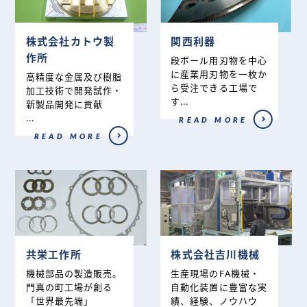
株式会社カトウ製
関西利器
作所
段ボール用刃物を中心
に産業用刃物を一枚か
高精度な金属及び樹脂
ら受注できる工場で
加工技術で開発試作・
す...
新製品開発に貢献
...
READ MORE
READ MORE
共栄工作所
株式会社吉川機械
機械部品の製造販売。
生産現場のFA機械・
門真の町工場が創る
自動化装置に豊富な実
「世界最先端」
績、経験、ノウハウ