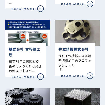
...
READ MORE
READ MORE
株式会社 古谷鉄工
共立精機株式会社
所
ＮＣ工作機械による精
密切削加工のプロフェ
創業74年の信頼と技
ッショナル
術のモノづくりと発想
「...
の転換で未来へ...
READ MORE
READ MORE