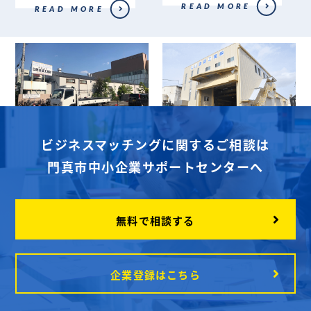
READ MORE
READ MORE
株式会社日栄塗装
丸山塗装工業株式
ビジネスマッチングに関するご相談は
工業所
会社
単に安定した塗装を行
『 高品質 』 『 短納
門真市中小企業サポートセンターへ
うだけでなく、塗装が
期 』 をモットーに
与える「製品の印象と
関西地区...
耐久性・...
READ MORE
無料で相談する
READ MORE
企業登録はこちら
1
2