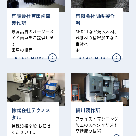
有限会社吉田歯車
有限会社間嶋製作
製作所
所
最高品質のオーダーメ
SKD11など焼入れ材、
イド歯車をご提供しま
難削材の精密加工なら
す
当社へ
歯車の復元...
金...
READ MORE
READ MORE
株式会社テクノメ
細川製作所
タル
フライス・マシニング
加工のスペシャリスト
特殊溶接全般 お任せ
高精度の技術...
ください！...