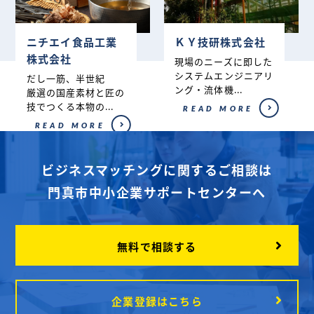
ニチエイ食品工業
ＫＹ技研株式会社
株式会社
現場のニーズに即した
システムエンジニアリ
だし一筋、半世紀
ング・流体機...
厳選の国産素材と匠の
技でつくる本物の...
READ MORE
READ MORE
ビジネスマッチングに関するご相談は
門真市中小企業サポートセンターへ
無料で相談する
企業登録はこちら