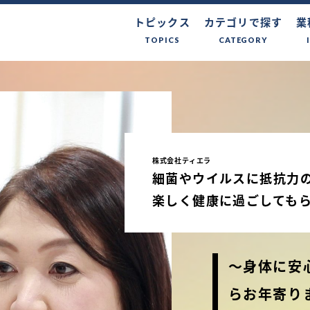
トピックス
カテゴリで探す
業
TOPICS
CATEGORY
株式会社ティエラ
細菌やウイルスに抵抗力
楽しく健康に過ごしても
～身体に安
らお年寄り