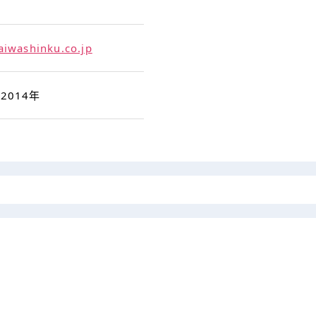
日
aiwashinku.co.jp
2014年