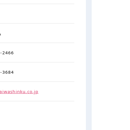
弘
2-2466
5-3684
aiwashinku.co.jp