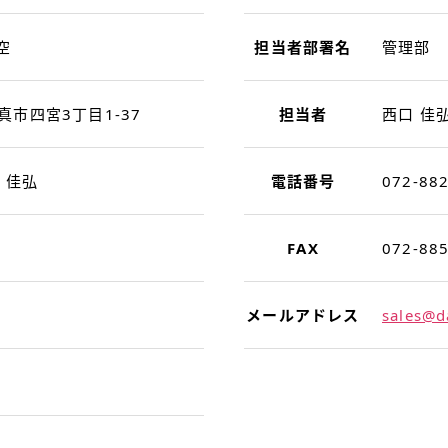
空
担当者部署名
管理部
門真市四宮3丁目1-37
担当者
西口 佳
 佳弘
電話番号
072-88
FAX
072-88
メールアドレス
sales@d