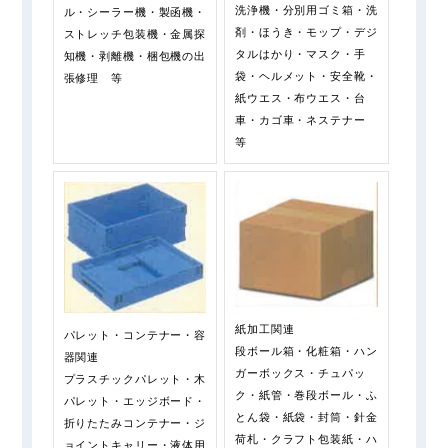
洗浄機・分別用ゴミ箱・洗
ル・シーラー機・製函機・
剤・ほうき・モップ・デジ
ストレッチ包装機・金属探
タルはかり・マスク・手
知機・剥離機・梱包機の出
袋・ヘルメット・安全靴・
張修理 等
紙ウエス・布ウエス・台
車・カゴ車・ネステナー
等
紙加工関連
パレット・コンテナー・容
段ボール箱・化粧箱・ハン
器関連
ガーボックス・チュパッ
プラスチックパレット・木
ク・紙管・巻段ボール・ふ
パレット・エッジボード・
とん袋・紙袋・封筒・針金
折りたたみコンテナー・ジ
荷札・クラフト包装紙・ハ
ョイントキャリー・液体用