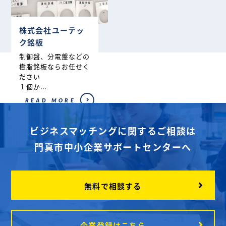
株式会社ユーテッ
ク銘板
制御盤、分電盤などの
樹脂銘板ならお任せく
ださい
１個か...
READ MORE
ビジネスマッチングに関するご相談は
門真市中小企業サポートセンターへ
無料で相談する
企業登録はこちら