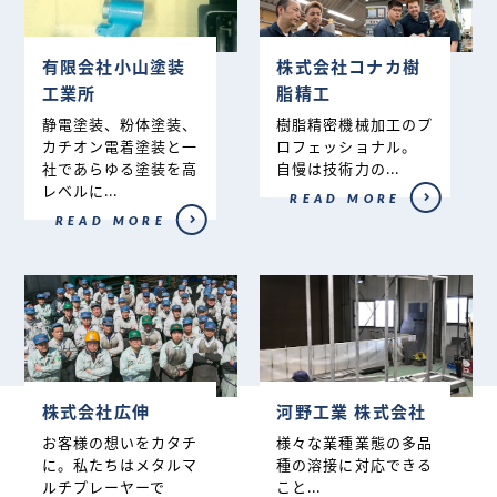
有限会社小山塗装
株式会社コナカ樹
工業所
脂精工
静電塗装、粉体塗装、
樹脂精密機械加工のプ
カチオン電着塗装と一
ロフェッショナル。
社であらゆる塗装を高
自慢は技術力の...
レベルに...
READ MORE
READ MORE
株式会社広伸
河野工業 株式会社
お客様の想いをカタチ
様々な業種業態の多品
に。私たちはメタルマ
種の溶接に対応できる
ルチプレーヤーで
こと...