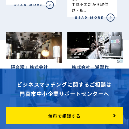
工具不要だから取付
READ MORE
け・取...
READ MORE
阪奈精工株式会社
株式会社一瀬製作
所
大型の順送金型はお任
せ下さい
確立された生産管理体
ビジネスマッチングに関するご相談は
他社製作金型の修理、
制でお客様のニーズや
改造...
門真市中小企業サポートセンターへ
納期への対応を弊社匠
達が実現...
READ MORE
READ MORE
無料で相談する