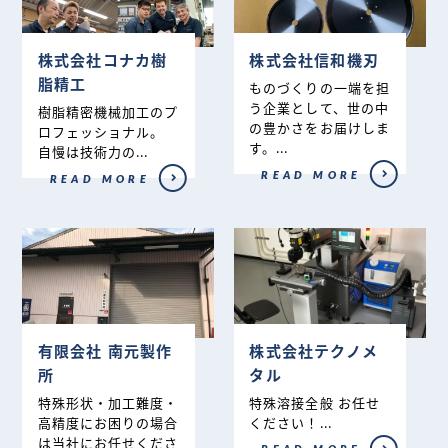
株式会社コナカ樹
株式会社信和機刃
脂精工
ものづくりの一端を担
う企業として、世の中
樹脂精密機械加工のプ
の豊かさをお届けしま
ロフェッショナル。
す。...
自慢は技術力の...
READ MORE
READ MORE
有限会社 南元製作
株式会社テクノメ
所
タル
特殊形状・加工難度・
特殊溶接全般 お任せ
高精度にお困りの場合
ください！...
は当社にお任せくださ