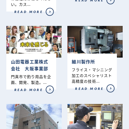
READ MORE
い。カス...
READ MORE
山田電器工業株式
細川製作所
会社 大阪事業部
フライス・マシニング
加工のスペシャリスト
門真市で釣り用品を企
高精度の技術...
画、開発、製造。...
READ MORE
READ MORE