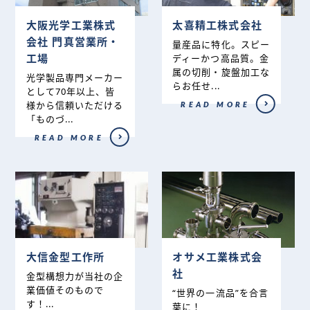
大阪光学工業株式
太喜精工株式会社
会社 門真営業所・
量産品に特化。スピー
工場
ディーかつ高品質。金
属の切削・旋盤加工な
光学製品専門メーカー
らお任せ...
として70年以上、皆
様から信頼いただける
READ MORE
「ものづ...
READ MORE
大信金型工作所
オサメ工業株式会
社
金型構想力が当社の企
業価値そのもので
“世界の一流品”を合言
す！...
葉に！