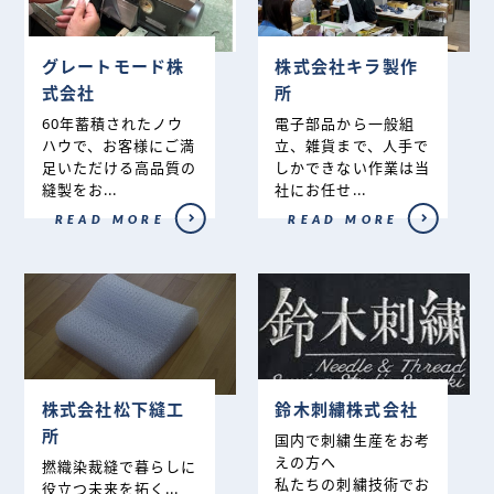
グレートモード株
株式会社キラ製作
式会社
所
60年蓄積されたノウ
電子部品から一般組
ハウで、お客様にご満
立、雑貨まで、人手で
足いただける高品質の
しかできない作業は当
縫製をお...
社にお任せ...
READ MORE
READ MORE
株式会社松下縫工
鈴木刺繍株式会社
所
国内で刺繍生産をお考
えの方へ
撚織染裁縫で暮らしに
私たちの刺繍技術でお
役立つ未来を拓く...