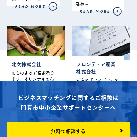
客様...
READ MORE
READ MORE
北次株式会社
フロンティア産業
株式会社
布ものよろず相談承り
ます。オリジナルの布
先進の「アイデア」で
製品を製作される際は
未来の快適空間を創
ご相談く...
造。澄んだ空気、静か
ビジネスマッチングに関するご相談は
な環境を未...
READ MORE
門真市中小企業サポートセンターへ
READ MORE
無料で相談する